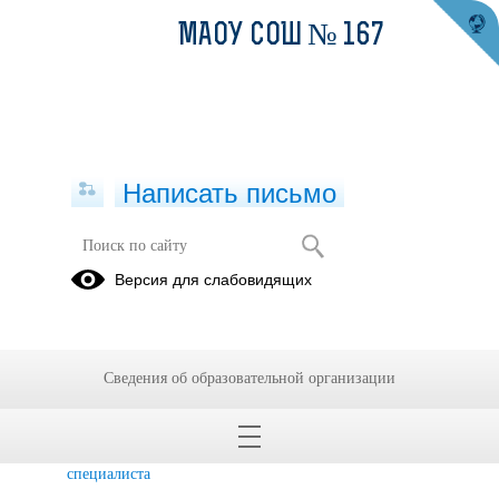
МАОУ СОШ № 167
Написать письмо
Борис Светлана Анатольевна
Версия для слабовидящих
Благодарности
Повышение
Достижения
квалификации
молодого
специалиста
Сведения об образовательной организации
Достижения
учеников
молодого
специалиста