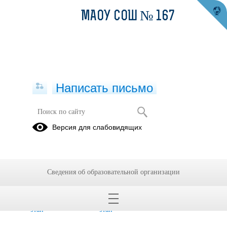
МАОУ СОШ № 167
Написать письмо
Олимпиада
Версия для слабовидящих
Документы
Новости
Полезные
ссылки
Галерея
Школьный
Муниципальный
Сведения об образовательной организации
славы
этап
этап
Региональный
Заключительный
этап
этап