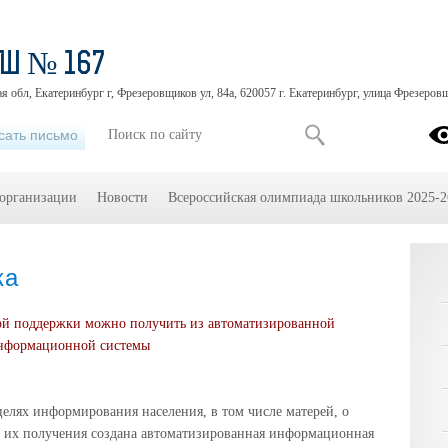
Ш № 167
я обл, Екатеринбург г, Фрезеровщиков ул, 84а, 620057 г. Екатеринбург, улица Фрезеровщ
сать письмо
 организации
Новости
Всероссийская олимпиада школьников 2025-2
ка
й поддержки можно получить из автоматизированной
нформационной системы
елях информирования населения, в том числе матерей, о
 их получения создана автоматизированная информационная