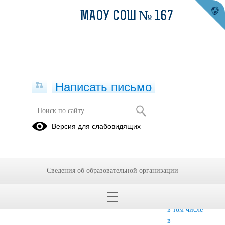
МАОУ СОШ № 167
Написать письмо
Сведения об организации отдыха
Версия для слабовидящих
детей и их оздоровления
Об
Деятельность
Материально-
организации
техническое
Сведения об образовательной организации
отдыха
обеспечение
детей и их
образовательной
оздоровления
деятельности,
в том числе
в