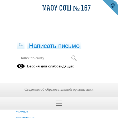
МАОУ СОШ № 167
Написать письмо
Методические материалы
Версия для слабовидящих
Антикоррупционное
Памятки
Методические
просвещение
материалы
обучающихся
Минтруда
Сведения об образовательной организации
России
«Единая
информационная
система
управления