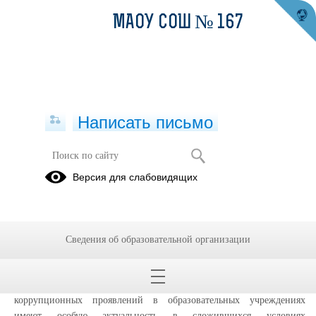
МАОУ СОШ № 167
Написать письмо
Коррупция. Документы школы
Версия для слабовидящих
06.03.2021
Прокуратура Орджоникидзевского района г. Екатеринбурга
разъясняет:
ответственность за коррупционные проявления в
Сведения об образовательной организации
образовательных учреждениях...
Вопросы противодействия коррупции и профилактики
коррупционных проявлений в образовательных учреждениях
имеют особую актуальность в сложившихся условиях