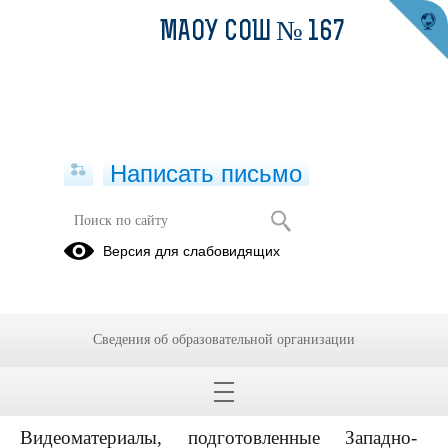
МАОУ СОШ № 167
Написать письмо
Профилактические ролики
Версия для слабовидящих
подготовленные Западно-Сибирской
транспортной прокуратурой о
последствиях совершения
несовершеннолетними
Сведения об образовательной организации
противоправных действий
22.04.2026
Видеоматериалы, подготовленные Западно-