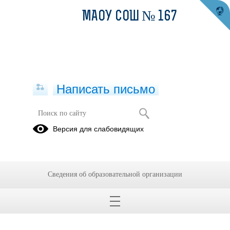
МАОУ СОШ № 167
Написать письмо
Статен и строен
Версия для слабовидящих
21.12.2018
20 декабря 2018 года проходил районный конкурс среди
патриотических отрядов, по строевой подготовке «Статен и строен,
Сведения об образовательной организации
уважения достоен»
7 «А» класс занял 1 место.
ПОЗДРАВЛЯЕМ! МОЛОДЦЫ!